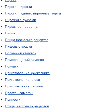
Пироги
Пироги, пирожки
Пироги, пудинги, пирожные, торты
Пирожки с грибами
Пирожное - рецепты
Пицца
Пицца несколько рецептов
Пищевые краски
Полынный самогон
Померанцевый самогон
Пончики
Приготовление крыжовника
Приготовление плова
Приготовление рябины
Простой самогон
Пряности
Птица, несколько рецептов