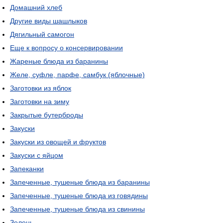
Домашний хлеб
Другие виды шашлыков
Дягильный самогон
Еще к вопросу о консервировании
Жареные блюда из баранины
Желе, суфле, парфе, самбук (яблочные)
Заготовки из яблок
Заготовки на зиму
Закрытые бутерброды
Закуски
Закуски из овощей и фруктов
Закуски с яйцом
Запеканки
Запеченные, тушеные блюда из баранины
Запеченные, тушеные блюда из говядины
Запеченные, тушеные блюда из свинины
Зелень