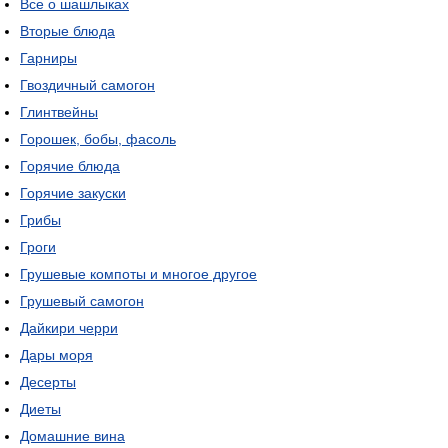
Все о шашлыках
Вторые блюда
Гарниры
Гвоздичный самогон
Глинтвейны
Горошек, бобы, фасоль
Горячие блюда
Горячие закуски
Грибы
Гроги
Грушевые компоты и многое другое
Грушевый самогон
Дайкири черри
Дары моря
Десерты
Диеты
Домашние вина