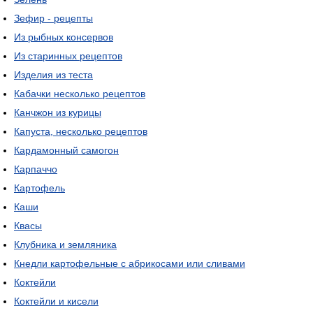
Зефир - рецепты
Из рыбных консервов
Из старинных рецептов
Изделия из теста
Кабачки несколько рецептов
Канчжон из курицы
Капуста, несколько рецептов
Кардамонный самогон
Карпаччо
Картофель
Каши
Квасы
Клубника и земляника
Кнедли картофельные с абрикосами или сливами
Коктейли
Коктейли и кисели