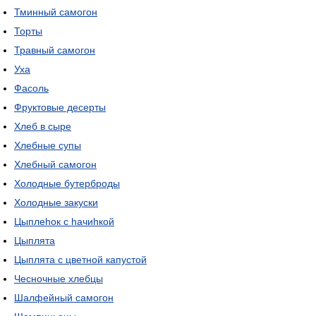
Тминный самогон
Торты
Травный самогон
Уха
Фасоль
Фруктовые десерты
Хлеб в сыре
Хлебные супы
Хлебный самогон
Холодные бутерброды
Холодные закуски
Цыплеhок с hачиhкой
Цыплята
Цыплята с цветной капустой
Чесночные хлебцы
Шалфейный самогон